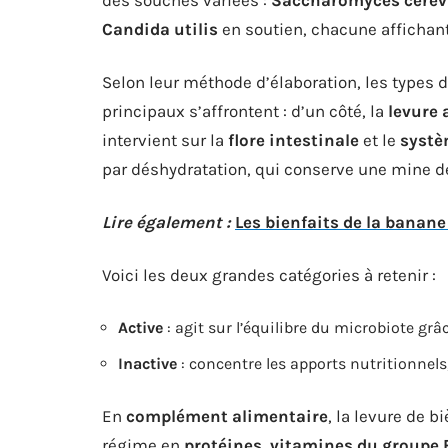
Candida utilis
en soutien, chacune affichant
Selon leur méthode d’élaboration, les types 
principaux s’affrontent : d’un côté, la
levure 
intervient sur la
flore intestinale
et le
systè
par déshydratation, qui conserve une mine de
Lire également :
Les bienfaits de la banane 
Voici les deux grandes catégories à retenir :
Active
: agit sur l’équilibre du microbiote grâ
Inactive
: concentre les apports nutritionnels,
En
complément alimentaire
, la levure de b
régime en
protéines
,
vitamines du groupe 