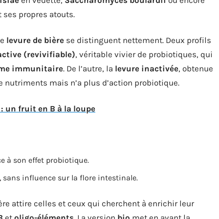
 ses propres atouts.
de
levure de bière
se distinguent nettement. Deux profils
active (revivifiable)
, véritable vivier de probiotiques, qui
me immunitaire
. De l’autre, la
levure inactivée
, obtenue
 nutriments mais n’a plus d’action probiotique.
: un fruit en B à la loupe
ce à son effet probiotique.
 sans influence sur la flore intestinale.
ière attire celles et ceux qui cherchent à enrichir leur
B
et
oligo-éléments
. La version
bio
met en avant la