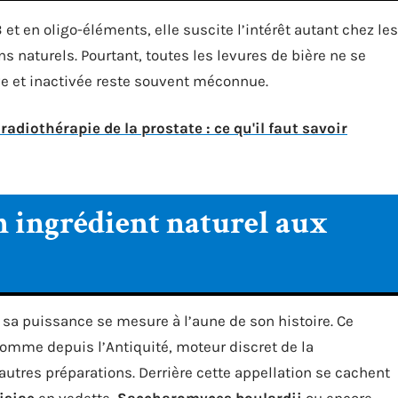
et en oligo-éléments, elle suscite l’intérêt autant chez les
s naturels. Pourtant, toutes les levures de bière ne se
tive et inactivée reste souvent méconnue.
adiothérapie de la prostate : ce qu'il faut savoir
un ingrédient naturel aux
sa puissance se mesure à l’aune de son histoire. Ce
me depuis l’Antiquité, moteur discret de la
d’autres préparations. Derrière cette appellation se cachent
isiae
en vedette,
Saccharomyces boulardii
ou encore