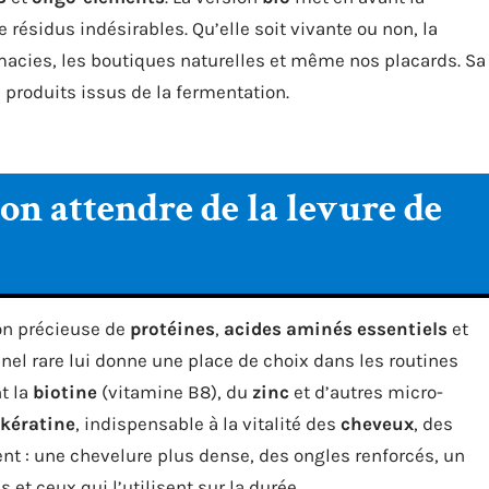
 résidus indésirables. Qu’elle soit vivante ou non, la
rmacies, les boutiques naturelles et même nos placards. Sa
 produits issus de la fermentation.
on attendre de la levure de
n précieuse de
protéines
,
acides aminés essentiels
et
onnel rare lui donne une place de choix dans les routines
t la
biotine
(vitamine B8), du
zinc
et d’autres micro-
kératine
, indispensable à la vitalité des
cheveux
, des
ent : une chevelure plus dense, des ongles renforcés, un
 et ceux qui l’utilisent sur la durée.