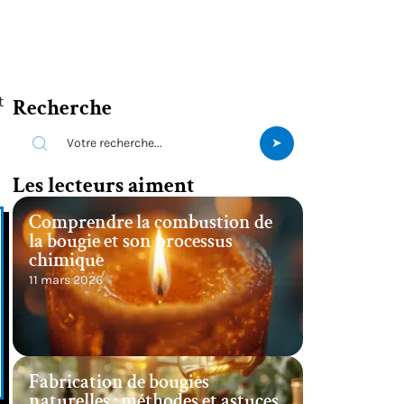
t
Recherche
Les lecteurs aiment
Comprendre la combustion de
la bougie et son processus
chimique
11 mars 2026
Fabrication de bougies
naturelles : méthodes et astuces