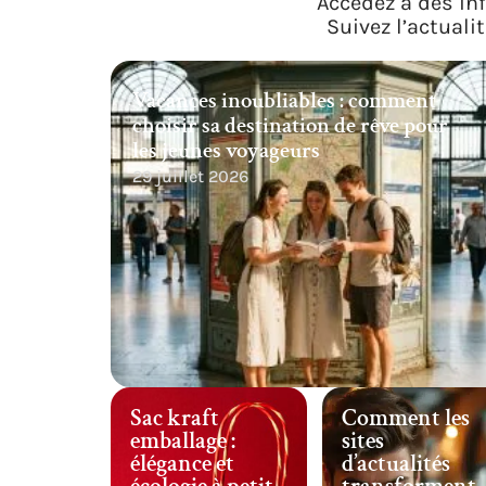
Accédez à des inf
Suivez l’actual
Vacances inoubliables : comment
choisir sa destination de rêve pour
les jeunes voyageurs
29 juillet 2026
Sac kraft
Comment les
emballage :
sites
élégance et
d’actualités