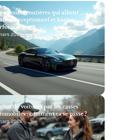
s grandes routières qui allient
nfort exceptionnel et hautes
rformances
 mars 2026
chat de voitures par les casses
tomobiles : comment ça se passe ?
 mars 2026