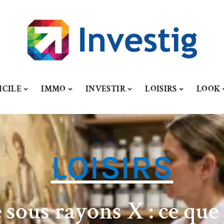
ICILE
IMMO
INVESTIR
LOISIRS
LOOK
LOISIRS
 sous rayons X : ce que 