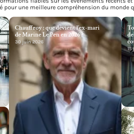
ormations fiables sur les événements récents et 
ité pour une meilleure compréhension du monde q
Chauffroy : que devient l’ex-mari
To
de Marine Le Pen en 2026 ?
de
co
30 juin 2026
15
Bi
à 
dé