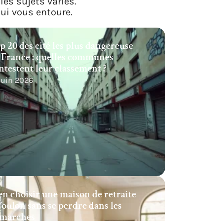
les sujets variés.
ui vous entoure.
p 20 des cité les plus dangereuse
 France : quelles communes
ntestent leur classement ?
 juin 2026
en choisir une maison de retraite
Toulon sans se perdre dans les
marches