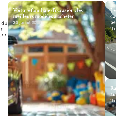
Voiture familiale d’occasion : les
Le
meilleurs modèles à acheter
co
pe
30 juillet 2026
s du
r
11
ère
Ra
au
11