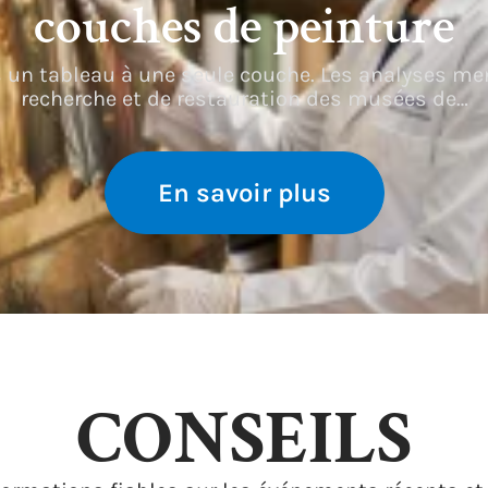
couches de peinture
s un tableau à une seule couche. Les analyses men
recherche et de restauration des musées de
…
En savoir plus
CONSEILS