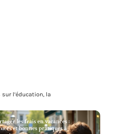
É
 sur l’éducation, la
rtager les frais en vacances :
tuces et bonnes pratiques à