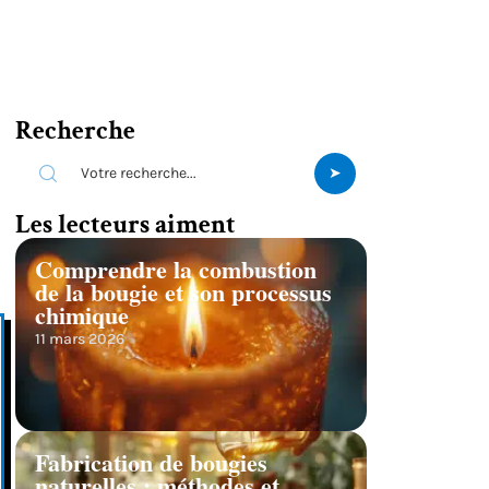
Recherche
Les lecteurs aiment
Comprendre la combustion
de la bougie et son processus
chimique
11 mars 2026
Fabrication de bougies
naturelles : méthodes et